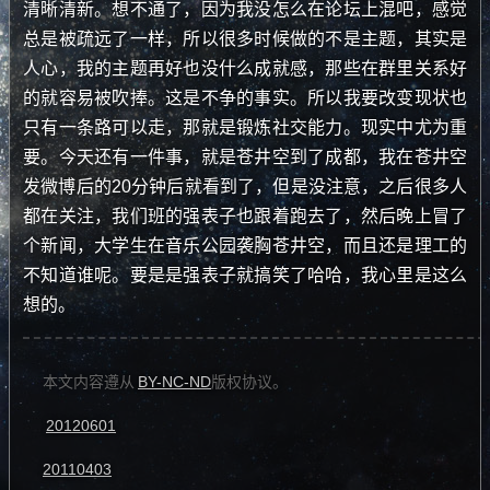
清晰清新。想不通了，因为我没怎么在论坛上混吧，感觉
总是被疏远了一样，所以很多时候做的不是主题，其实是
人心，我的主题再好也没什么成就感，那些在群里关系好
的就容易被吹捧。这是不争的事实。所以我要改变现状也
只有一条路可以走，那就是锻炼社交能力。现实中尤为重
要。今天还有一件事，就是苍井空到了成都，我在苍井空
发微博后的20分钟后就看到了，但是没注意，之后很多人
都在关注，我们班的强表子也跟着跑去了，然后晚上冒了
个新闻，大学生在音乐公园袭胸苍井空，而且还是理工的
不知道谁呢。要是是强表子就搞笑了哈哈，我心里是这么
想的。
本文内容遵从
BY-NC-ND
版权协议。
20120601
20110403