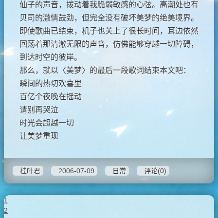
仙子的声音，拨动着我脆弱敏感的心弦。高潮处也有
贝司的激情鼓劲，但完全没有破坏美梦的绝美境界。
即使歌曲已结束，机子也关上了很长时间，耳边依然
回荡着那清澈无限的声音，仿佛能够穿越一切障碍，
到达时空的彼岸。
那么，就以〈美梦〉的最后一段歌词结束本文吧：
瞬间的热切欢喜里
百亿个夜晚在摇动
请别再哭泣
时光会超越一切
让美梦重现
桂叶君
2006-07-09
日常
评论(0)
1
2