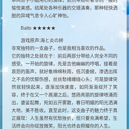
本间哲子小姐用心的演绎，依然带给听者非同一般的
愉悦美感。结尾处各种乐器的交错演奏，那种轻快洒
脱的异域气息令人心旷神怡。
Balto ★★★★★
游戏原声:海と炎の絆
非常独特的一支曲子，也是我相当喜欢的作品。
它的独特之处就在于：前后两部分带给人完全不同的
感受。一开始的旋律，先是吉他幽幽的哼唱，接着是
哀怨的笛声，就好象绵绵秋雨，低沉委婉，渗透出挥
之不去的忧郁伤感，丝丝愁绪缠绕心头；可是旋律突
然就轻快起来，逐渐加快速度，如同渐渐绽开了笑
容，终于在又一个高潮之后，悠扬亮丽的旋律喷涌而
出，婆娑起舞，宛如云开雾散，春日明媚的阳光洒满
大地，美不胜收。直至此时，这支曲子的魅力终于真
正展现：人生虽然有忧愁挫折，但只要充满希望，生
活终会向你绽放微笑，阳光也终会照耀你的人生。