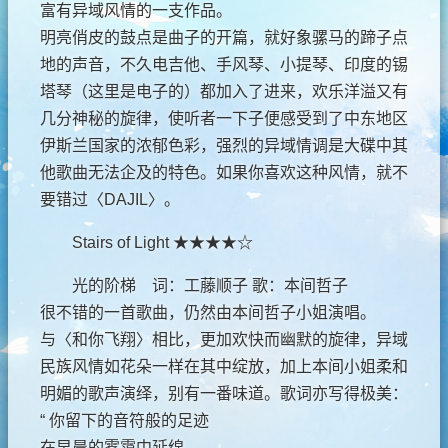
富有异域风情的一支作品。
明亮俏皮的鼓点是曲子的开篇，就好象骡马的蹄子点
地的声音，不久电吉他、手风琴、小提琴、印度的锡
塔琴（这里是电子的）都加入了进来，欢乐洋溢又有
几分神秘的旋律，使听者一下子便感受到了中东地区
伊斯兰国家的浓郁色彩，强烈的异域情调是大碟中其
他歌曲无法企及的特色。如果你喜欢这种风情，就不
要错过〈DAJIL〉。
Stairs of Light ★★★★☆
光的阶梯 词：工藤顺子 歌：本间哲子
很不错的一首歌曲，仍然由本间哲子小姐演唱。
与〈和你飞翔〉相比，更加欢快而幽默的旋律，异域
民族风情如花朵一样在其中绽放，加上本间小姐柔和
明媚的歌声演绎，别有一番味道。歌词亦写得极美：
“ 你留下的音符般的足迹
在早晨的雾霭中延绵