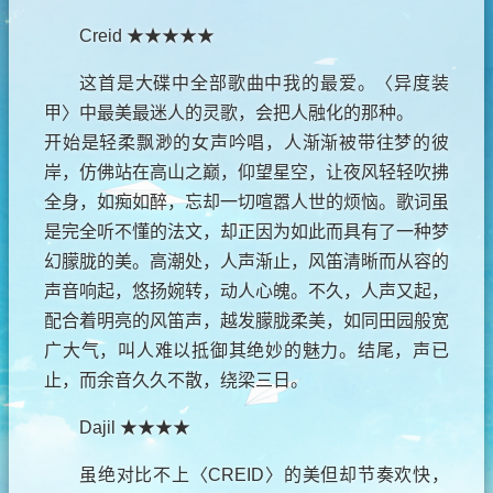
Creid ★★★★★
这首是大碟中全部歌曲中我的最爱。〈异度装
甲〉中最美最迷人的灵歌，会把人融化的那种。
开始是轻柔飘渺的女声吟唱，人渐渐被带往梦的彼
岸，仿佛站在高山之巅，仰望星空，让夜风轻轻吹拂
全身，如痴如醉，忘却一切喧嚣人世的烦恼。歌词虽
是完全听不懂的法文，却正因为如此而具有了一种梦
幻朦胧的美。高潮处，人声渐止，风笛清晰而从容的
声音响起，悠扬婉转，动人心魄。不久，人声又起，
配合着明亮的风笛声，越发朦胧柔美，如同田园般宽
广大气，叫人难以抵御其绝妙的魅力。结尾，声已
止，而余音久久不散，绕梁三日。
Dajil ★★★★
虽绝对比不上〈CREID〉的美但却节奏欢快，