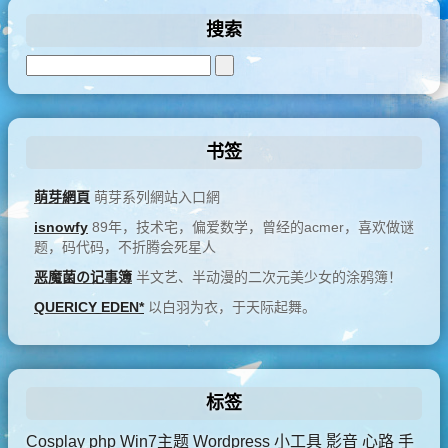
搜索
书签
萌芽網頁
萌芽系列網站入口網
isnowfy
89年，技术宅，偏爱数学，曾经的acmer，喜欢做谜
题，码代码，不折腾会死星人
恶魔菌の记事簿
半文艺、半动漫的二次元美少女的涂鸦簿！
QUERICY EDEN*
以白羽为衣，于天际起舞。
标签
Cosplay
php
Win7主题
Wordpress
小工具
影音
心路
手