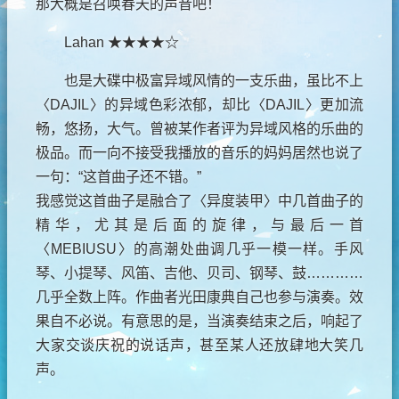
那大概是召唤春天的声音吧！
Lahan ★★★★☆
也是大碟中极富异域风情的一支乐曲，虽比不上
〈DAJIL〉的异域色彩浓郁，却比〈DAJIL〉更加流
畅，悠扬，大气。曾被某作者评为异域风格的乐曲的
极品。而一向不接受我播放的音乐的妈妈居然也说了
一句：“这首曲子还不错。”
我感觉这首曲子是融合了〈异度装甲〉中几首曲子的
精华，尤其是后面的旋律，与最后一首
〈MEBIUSU〉的高潮处曲调几乎一模一样。手风
琴、小提琴、风笛、吉他、贝司、钢琴、鼓…………
几乎全数上阵。作曲者光田康典自己也参与演奏。效
果自不必说。有意思的是，当演奏结束之后，响起了
大家交谈庆祝的说话声，甚至某人还放肆地大笑几
声。