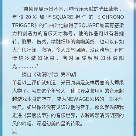
“自幼便显示出不同凡响音乐天赋的光田康典，
年仅20岁加盟SQUARE担任的《CHRONO
TRIGGER》的作曲为他赢得了SQUARE最富有感染
力和创造力的音乐天才称号，他的作品可以有着婉
转，脆弱，伤感，精雕细琢的幽幽美感，也可以有如
大海般壮阔，激扬，令人荡气回肠，没齿难忘；有时
清纯冷澈如冰泉，有时温暖融融如沐浴阳
光…………”
——摘自《动漫时代》第20期
单看以上评价就知道，光田康典是怎样厉害的大师级
人物了。就是这个年轻人，使《异度装甲》的音乐超
越游戏本身的存在，成为NEW AGE风格的一部永恒
经典。如果你还没有见识过他的音乐，那么就先随我
走进《异度装甲》的音乐世界，去聆听那清新明丽的
风的吟唱，深邃幻美的星的诗歌。