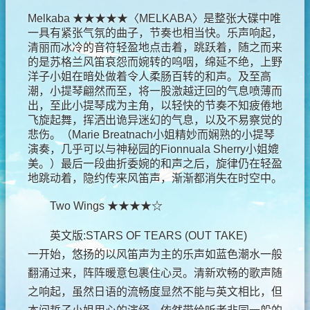
Melkaba ★★★★★〈MELKABA〉是整张大碟中唯
一具有紧张气氛的曲子，节奏也相当快。乐声响起，
清丽而冰冷的音符轻盈地点击着，跳跃着，随之而来
的是苏格兰风笛哀怨而婉转的呜咽，绵延不绝，上野
洋子小姐在暗处做着令人柔肠百转的和声。及至高
潮，小提琴翩然而至，将一股激越迂回的气息喷薄而
出，至此小提琴成为主角，以轻快的节奏不知疲倦地
飞旋起舞，挥洒出诡异迷幻的气息，以及不易察觉的
悲伤。（Marie Breatnach小姐精妙而娴熟的小提琴
演奏，几乎可以与神秘园的Fionnuala Sherry小姐媲
美。）最后一段曲折委婉的和声之后，旋律仍在轻盈
地跳动着，隐约传来风笛声，渐渐都消失在时空中。
Two Wings ★★★★☆
英文版:STARS OF TEARS (OUT TAKE)
一开始，悠扬的以风笛声为主的乐声如蓝色潮水一般
翻涌过来，阵阵暖意包裹住心灵。清新欢畅的歌声随
之响起，虽然日语的流畅度显然不能与英文相比，但