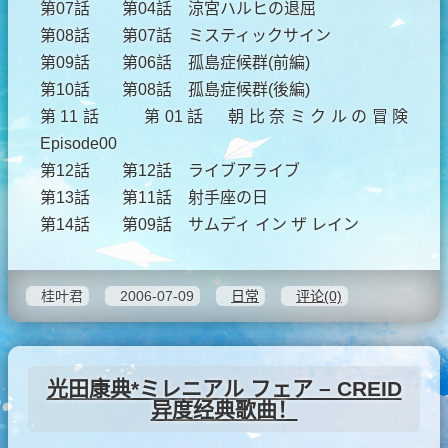
第07話 第04話 涼宮ハルヒの退屈
第08話 第07話 ミスティックサイン
第09話 第06話 孤島症候群(前編)
第10話 第08話 孤島症候群(後編)
第11話 第01話 朝比奈ミクルの冒険
Episode00
第12話 第12話 ライブアライブ
第13話 第11話 射手座の日
第14話 第09話 サムディ イン ザ レイン
桂叶君
2006-07-09
日常
评论(0)
光田康典*ミレニアル フェア – CREID
异度经典歌曲！