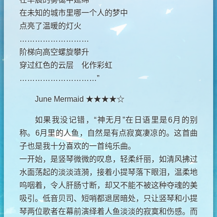
在未知的城市里哪一个人的梦中
点亮了温暖的灯火
………………………
阶梯向高空螺旋攀升
穿过红色的云层 化作彩虹
…………………………”
June Mermaid ★★★★☆
如果我没记错，“神无月”在日语里是6月的别
称。6月里的人鱼，自然是有点寂寞凄凉的。这首曲
子也是我十分喜欢的一首纯乐曲。
一开始，是竖琴微微的叹息，轻柔纤丽，如清风拂过
水面荡起的淡淡涟漪，接着小提琴落下眼泪，温柔地
呜咽着，令人肝肠寸断，却又不能不被这种夺魂的美
吸引。低音贝司、短哨都退居暗处，只让竖琴和小提
琴两位歌者在幕前演绎着人鱼淡淡的寂寞和伤感。而