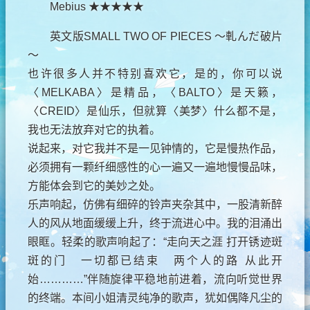
Mebius ★★★★★
英文版SMALL TWO OF PIECES ～軋んだ破片
～
也许很多人并不特别喜欢它，是的，你可以说
〈MELKABA〉是精品，〈BALTO〉是天籁，
〈CREID〉是仙乐，但就算〈美梦〉什么都不是，
我也无法放弃对它的执着。
说起来，对它我并不是一见钟情的，它是慢热作品，
必须拥有一颗纤细感性的心一遍又一遍地慢慢品味，
方能体会到它的美妙之处。
乐声响起，仿佛有细碎的铃声夹杂其中，一股清新醉
人的风从地面缓缓上升，终于流进心中。我的泪涌出
眼眶。轻柔的歌声响起了：“走向天之涯 打开锈迹斑
斑的门 一切都已结束 两个人的路 从此开
始…………”伴随旋律平稳地前进着，流向听觉世界
的终端。本间小姐清灵纯净的歌声，犹如偶降凡尘的