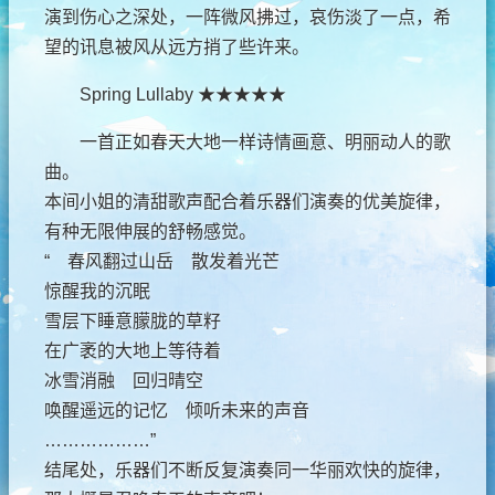
演到伤心之深处，一阵微风拂过，哀伤淡了一点，希
望的讯息被风从远方捎了些许来。
Spring Lullaby ★★★★★
一首正如春天大地一样诗情画意、明丽动人的歌
曲。
本间小姐的清甜歌声配合着乐器们演奏的优美旋律，
有种无限伸展的舒畅感觉。
“ 春风翻过山岳 散发着光芒
惊醒我的沉眠
雪层下睡意朦胧的草籽
在广袤的大地上等待着
冰雪消融 回归晴空
唤醒遥远的记忆 倾听未来的声音
………………”
结尾处，乐器们不断反复演奏同一华丽欢快的旋律，