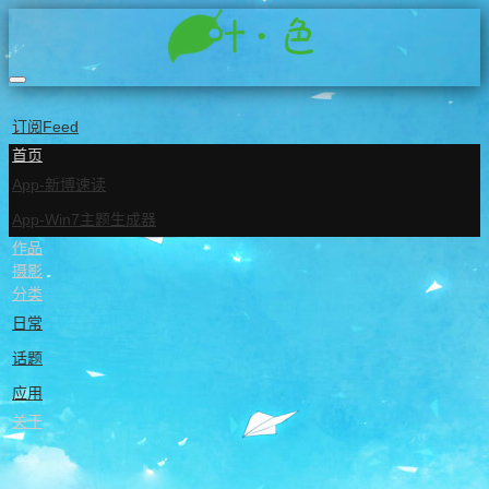
订阅Feed
首页
App-新博速读
App-Win7主题生成器
作品
摄影
分类
日常
话题
应用
关于