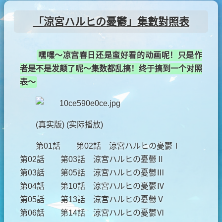
「涼宮ハルヒの憂鬱」集數對照表
嘿嘿～凉宫春日还是蛮好看的动画呢！只是作
者是不是发颠了呢～集数都乱搞！终于搞到一个对照
表～
(真实版) (实际播放)
第01話 第02話 涼宮ハルヒの憂鬱Ⅰ
第02話 第03話 涼宮ハルヒの憂鬱Ⅱ
第03話 第05話 涼宮ハルヒの憂鬱Ⅲ
第04話 第10話 涼宮ハルヒの憂鬱Ⅳ
第05話 第13話 涼宮ハルヒの憂鬱Ⅴ
第06話 第14話 涼宮ハルヒの憂鬱Ⅵ