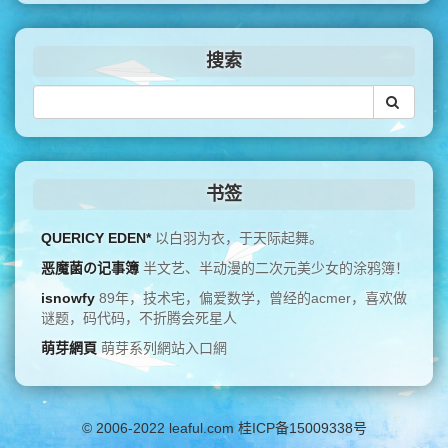
搜索
书签
QUERICY EDEN*
以白羽为衣，于天际起舞。
恶魔菌の记事簿
半文艺、半动漫的二次元美少女的涂鸦簿！
isnowfy
89年，技术宅，偏爱数学，曾经的acmer，喜欢做
谜题，码代码，不折腾会死星人
萌芽網頁
萌芽系列網站入口網
© 2006-2022 leaful.com 桂ICP备15009338号