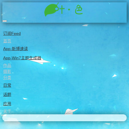
订阅Feed
test2
首页
App-新博速读
App-Win7主题生成器
作品
摄影
分类
日常
话题
应用
关于