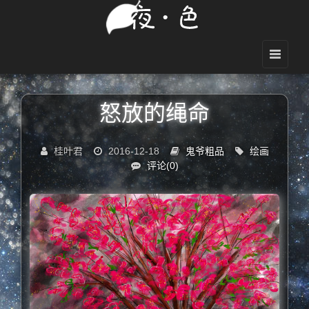
怒放的绳命
桂叶君
2016-12-18
鬼爷粗品
绘画
评论(0)