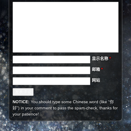
显示名称
*
邮箱
*
网站
NOTICE:
You should type some Chinese word (like “你
好”) in your comment to pass the spam-check, thanks for
your patience!