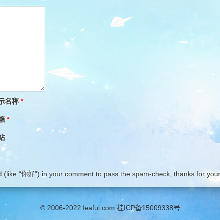
示名称
*
箱
*
站
(like “你好”) in your comment to pass the spam-check, thanks for your
© 2006-2022 leaful.com 桂ICP备15009338号