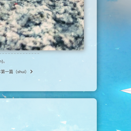
m)
。
年第一篇（shui）