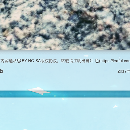
文内容遵从
BY-NC-SA
版权协议，转载请注明出自
叶·色(https://leaful.co
着
2017