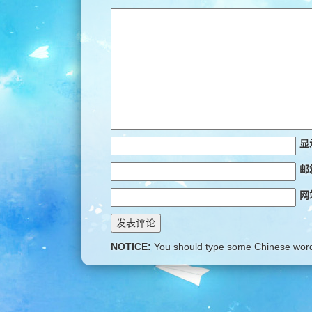
显
邮
网
NOTICE:
You should type some Chinese word 