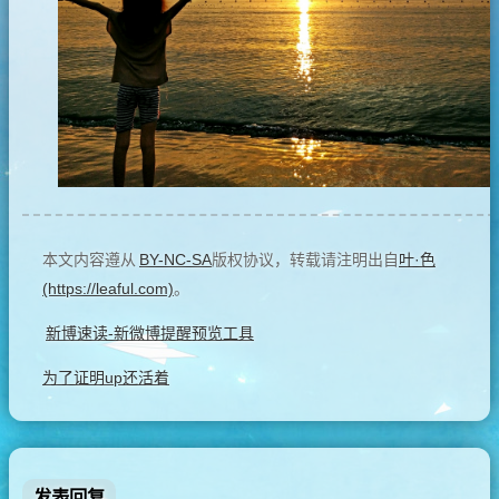
本文内容遵从
BY-NC-SA
版权协议，转载请注明出自
叶·色
(https://leaful.com)
。
新博速读-新微博提醒预览工具
为了证明up还活着
发表回复