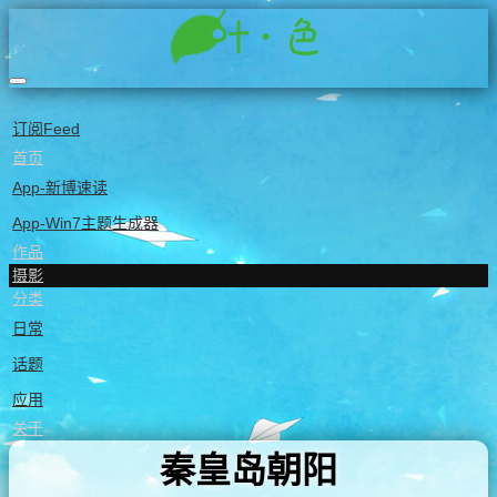
订阅Feed
首页
App-新博速读
App-Win7主题生成器
作品
摄影
分类
日常
话题
应用
关于
秦皇岛朝阳