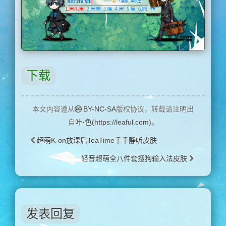
下载
本文内容遵从
BY-NC-SA
版权协议，转载请注明出
自
叶·色(https://leaful.com)
。
超萌K-on放课后TeaTime千千静听皮肤
轻音超萌全八件套搜狗输入法皮肤
发表回复